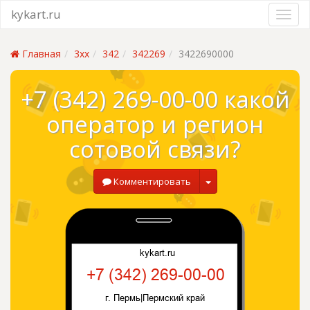
kykart.ru
Главная
3xx
342
342269
3422690000
+7 (342) 269-00-00 какой
оператор и регион
сотовой связи?
Комментировать