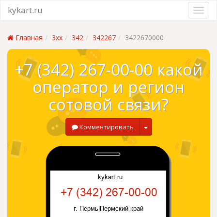
kykart.ru
Главная
3xx
342
342267
3422670000
+7 (342) 267-00-00 какой
оператор и регион
сотовой связи?
Комментировать