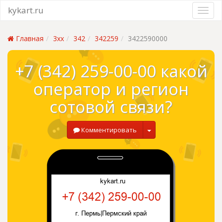
kykart.ru
Главная
3xx
342
342259
3422590000
+7 (342) 259-00-00 какой
оператор и регион
сотовой связи?
Комментировать