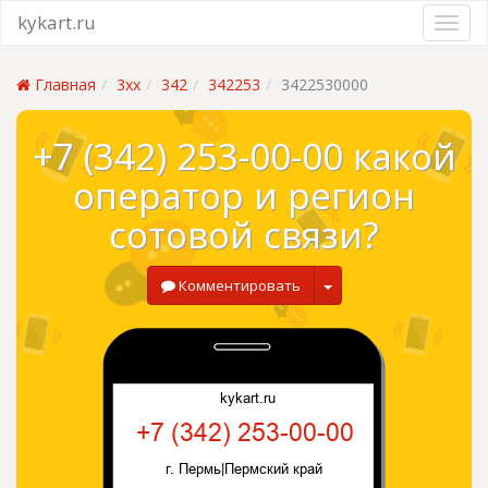
kykart.ru
Главная
3xx
342
342253
3422530000
+7 (342) 253-00-00 какой
оператор и регион
сотовой связи?
Комментировать