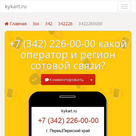
kykart.ru
Главная
3xx
342
342226
3422260000
+7 (342) 226-00-00 какой
оператор и регион
сотовой связи?
Комментировать