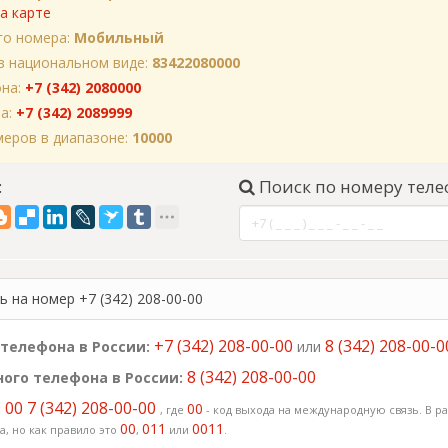
а карте
го номера:
Мобильный
в национальном виде:
83422080000
она:
+7 (342) 2080000
на:
+7 (342) 2089999
еров в диапазоне:
10000
:
Поиск по номеру теле
 на номер +7 (342) 208-00-00
+7 (342) 208-00-00
8 (342) 208-00-0
телефона в России:
или
8 (342) 208-00-00
ого телефона в России:
00 7 (342) 208-00-00
:
00
, где
- код выхода на международную связь. В ра
00
011
0011
, но как правило это
,
или
.