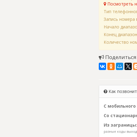
Посмотреть н
Тип телефонно
Запись номера 
Начало диапаз
Конец диапазо
Количество ном
Поделиться
Как позвонить
С мобильного 
Со стационарн
Из заграницы
разные коды выхода