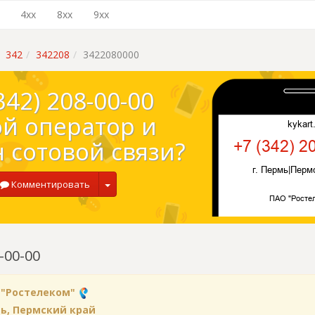
4xx
8xx
9xx
342
342208
3422080000
342) 208-00-00
ой оператор и
 сотовой связи?
Комментировать
-00-00
 "Ростелеком"
мь, Пермский край