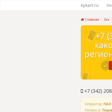
kykart.ru
3xx
Главная
3xx
+7 (
как
регион
+7 (342) 208
Оператор:
ПАО
Регион:
г. Пер