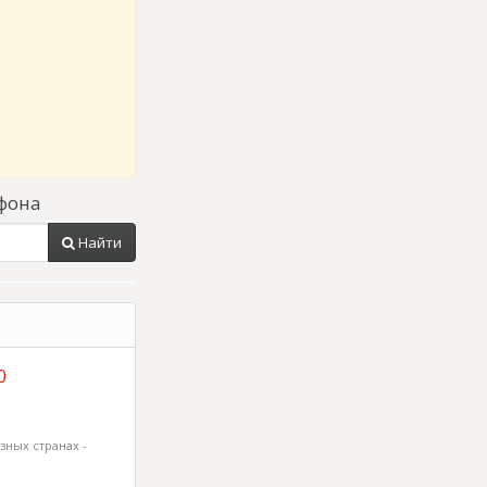
фона
Найти
0
зных странах -