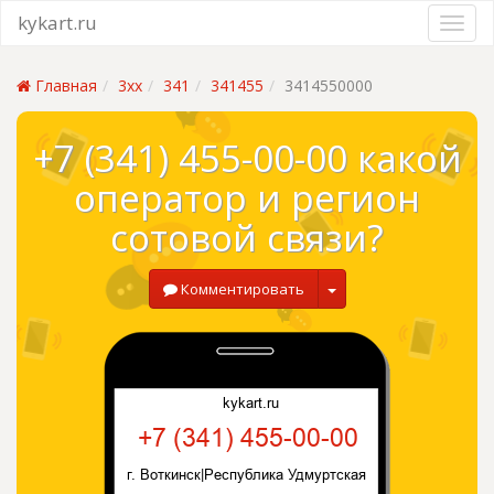
kykart.ru
Главная
3xx
341
341455
3414550000
+7 (341) 455-00-00 какой
оператор и регион
сотовой связи?
Комментировать