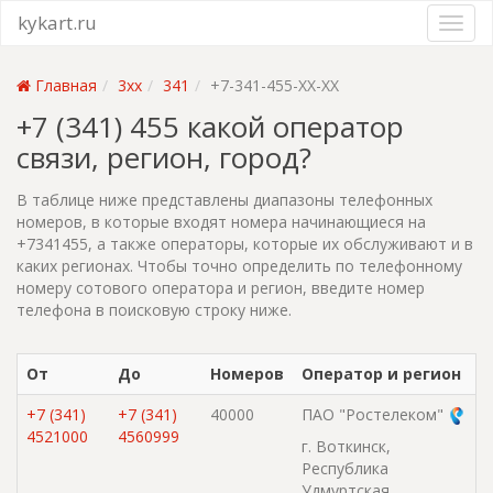
kykart.ru
Главная
3xx
341
+7-341-455-XX-XX
+7 (341) 455 какой оператор
связи, регион, город?
В таблице ниже представлены диапазоны телефонных
номеров, в которые входят номера начинающиеся на
+7341455, а также операторы, которые их обслуживают и в
каких регионах. Чтобы точно определить по телефонному
номеру сотового оператора и регион, введите номер
телефона в поисковую строку ниже.
От
До
Номеров
Оператор и регион
+7 (341)
+7 (341)
40000
ПАО "Ростелеком"
4521000
4560999
г. Воткинск,
Республика
Удмуртская