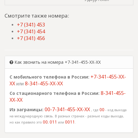
Смотрите также номера:
+7 (341) 453
+7 (341) 454
+7 (341) 456
Как звонить на номера +7-341-455-XX-XX
+7-341-455-XX-
С мобильного телефона в России:
XX
8-341-455-XX-XX
или
8-341-455-
Со стационарного телефона в России:
XX-XX
00-7-341-455-XX-XX
Из заграницы:
00
, где
- код выхода
на международную связь. В разных странах - разные коды выхода,
00
011
0011
но как правило это
,
или
.