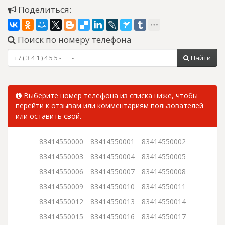
Поделиться:
Поиск по номеру телефона
Найти
Выберите номер телефона из списка ниже, чтобы
перейти к отзывам или комментариям пользователей
или оставить свой.
83414550000
83414550001
83414550002
83414550003
83414550004
83414550005
83414550006
83414550007
83414550008
83414550009
83414550010
83414550011
83414550012
83414550013
83414550014
83414550015
83414550016
83414550017