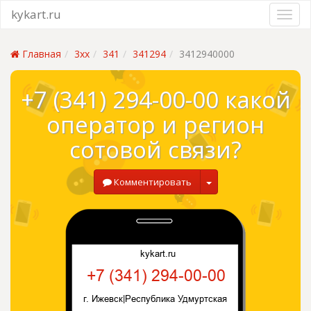
kykart.ru
Главная
3xx
341
341294
3412940000
+7 (341) 294-00-00 какой
оператор и регион
сотовой связи?
Комментировать