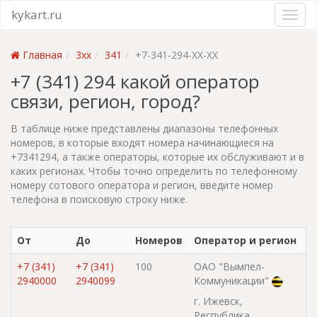
kykart.ru
Главная
3xx
341
+7-341-294-XX-XX
+7 (341) 294 какой оператор
связи, регион, город?
В таблице ниже представлены диапазоны телефонных
номеров, в которые входят номера начинающиеся на
+7341294, а также операторы, которые их обслуживают и в
каких регионах. Чтобы точно определить по телефонному
номеру сотового оператора и регион, введите номер
телефона в поисковую строку ниже.
От
До
Номеров
Оператор и регион
+7 (341)
+7 (341)
100
ОАО "Вымпел-
2940000
2940099
Коммуникации"
г. Ижевск,
Республика