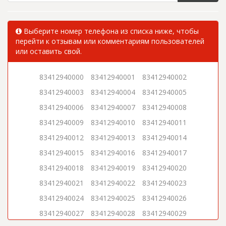
Выберите номер телефона из списка ниже, чтобы
перейти к отзывам или комментариям пользователей
или оставить свой.
83412940000
83412940001
83412940002
83412940003
83412940004
83412940005
83412940006
83412940007
83412940008
83412940009
83412940010
83412940011
83412940012
83412940013
83412940014
83412940015
83412940016
83412940017
83412940018
83412940019
83412940020
83412940021
83412940022
83412940023
83412940024
83412940025
83412940026
83412940027
83412940028
83412940029