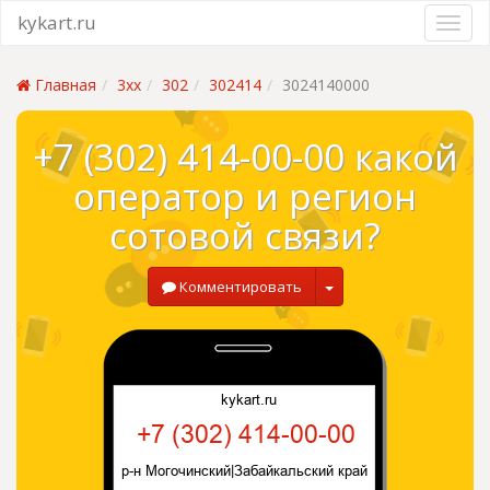
kykart.ru
Главная
3xx
302
302414
3024140000
+7 (302) 414-00-00 какой
оператор и регион
сотовой связи?
Комментировать