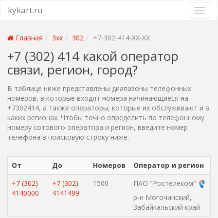
kykart.ru
Главная
3xx
302
+7-302-414-XX-XX
+7 (302) 414 какой оператор
связи, регион, город?
В таблице ниже представлены диапазоны телефонных
номеров, в которые входят номера начинающиеся на
+7302414, а также операторы, которые их обслуживают и в
каких регионах. Чтобы точно определить по телефонному
номеру сотового оператора и регион, введите номер
телефона в поисковую строку ниже.
От
До
Номеров
Оператор и регион
+7 (302)
+7 (302)
1500
ПАО "Ростелеком"
4140000
4141499
р-н Могочинский,
Забайкальский край