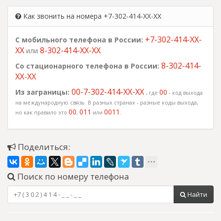
Как звонить на номера +7-302-414-XX-XX
+7-302-414-XX-
С мобильного телефона в России:
XX
8-302-414-XX-XX
или
8-302-414-
Со стационарного телефона в России:
XX-XX
00-7-302-414-XX-XX
Из заграницы:
00
, где
- код выхода
на международную связь. В разных странах - разные коды выхода,
00
011
0011
но как правило это
,
или
.
Поделиться:
Поиск по номеру телефона
Найти