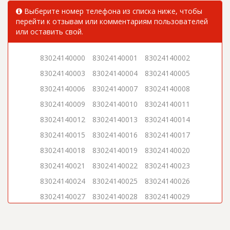
Выберите номер телефона из списка ниже, чтобы
перейти к отзывам или комментариям пользователей
или оставить свой.
83024140000
83024140001
83024140002
83024140003
83024140004
83024140005
83024140006
83024140007
83024140008
83024140009
83024140010
83024140011
83024140012
83024140013
83024140014
83024140015
83024140016
83024140017
83024140018
83024140019
83024140020
83024140021
83024140022
83024140023
83024140024
83024140025
83024140026
83024140027
83024140028
83024140029
83024140030
83024140031
83024140032
83024140033
83024140034
83024140035