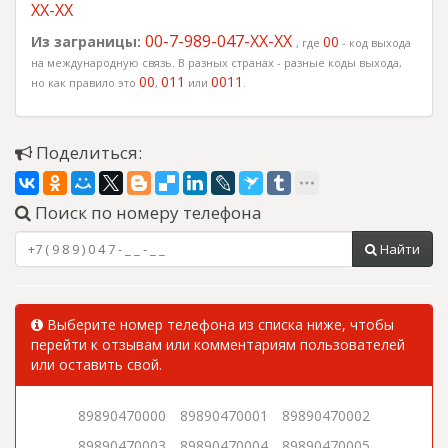
XX-XX
00-7-989-047-XX-XX
Из заграницы:
00
, где
- код выхода
на международную связь. В разных странах - разные коды выхода,
00
011
0011
но как правило это
,
или
.
Поделиться:
Поиск по номеру телефона
Найти
Выберите номер телефона из списка ниже, чтобы
перейти к отзывам или комментариям пользователей
или оставить свой.
89890470000
89890470001
89890470002
89890470003
89890470004
89890470005