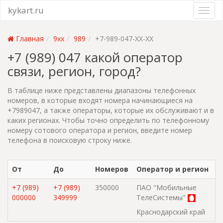
kykart.ru
Главная
9xx
989
+7-989-047-XX-XX
+7 (989) 047 какой оператор
связи, регион, город?
В таблице ниже представлены диапазоны телефонных
номеров, в которые входят номера начинающиеся на
+7989047, а также операторы, которые их обслуживают и в
каких регионах. Чтобы точно определить по телефонному
номеру сотового оператора и регион, введите номер
телефона в поисковую строку ниже.
От
До
Номеров
Оператор и регион
+7 (989)
+7 (989)
350000
ПАО "Мобильные
000000
349999
ТелеСистемы"
Краснодарский край