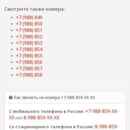
Смотрите также номера:
+7 (988) 849
+7 (988) 850
+7 (988) 851
+7 (988) 852
+7 (988) 853
+7 (988) 854
+7 (988) 855
+7 (988) 856
+7 (988) 857
+7 (988) 858
Как звонить на номера +7-988-859-XX-XX
+7-988-859-XX-
С мобильного телефона в России:
XX
8-988-859-XX-XX
или
8-988-859-
Со стационарного телефона в России: