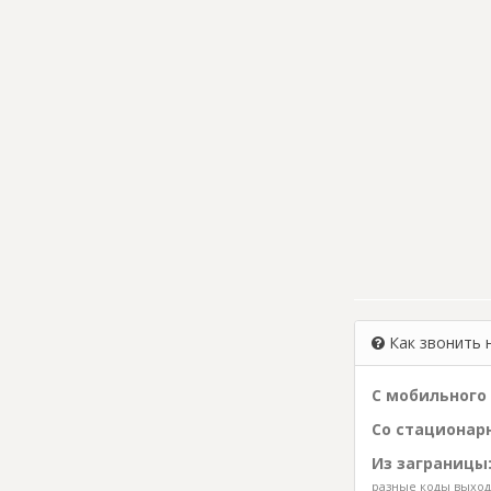
Как звонить 
С мобильного 
Со стационарн
Из заграницы
разные коды выхода