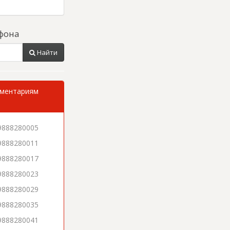
фона
Найти
мментариям
9888280005
9888280011
9888280017
9888280023
9888280029
9888280035
9888280041