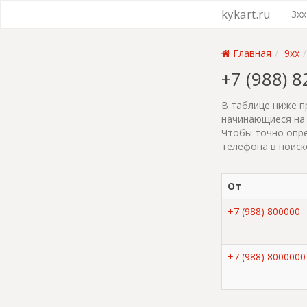
kykart.ru
3xx
Главная
9xx
+7 (988) 
В таблице ниже п
начинающиеся на 
Чтобы точно опре
телефона в поиск
От
+7 (988) 800000
+7 (988) 8000000