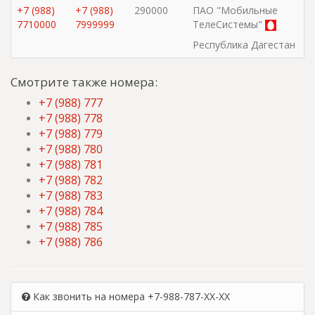
+7 (988)
+7 (988)
290000
ПАО "Мобильные
7710000
7999999
ТелеСистемы"
Республика Дагестан
Смотрите также номера:
+7 (988) 777
+7 (988) 778
+7 (988) 779
+7 (988) 780
+7 (988) 781
+7 (988) 782
+7 (988) 783
+7 (988) 784
+7 (988) 785
+7 (988) 786
Как звонить на номера +7-988-787-XX-XX