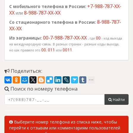
+7-988-787-XX-
С мобильного телефона в России:
XX
8-988-787-XX-XX
или
8-988-787-
Со стационарного телефона в России:
XX-XX
00-7-988-787-XX-XX
Из заграницы:
00
, где
- код выхода
на международную связь. В разных странах - разные коды выхода,
00
011
0011
но как правило это
,
или
.
Поделиться:
Поиск по номеру телефона
Найти
Выберите номер телефона из списка ниже, чтобы
перейти к отзывам или комментариям пользователей