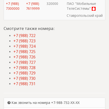
+7 (988)
+7 (988)
320000
ПАО "Мобильные
7300000
7619999
ТелеСистемы"
Ставропольский край
Смотрите также номера:
+7 (988) 722
+7 (988) 723
+7 (988) 724
+7 (988) 725
+7 (988) 726
+7 (988) 727
+7 (988) 728
+7 (988) 729
+7 (988) 730
+7 (988) 731
Как звонить на номера +7-988-732-XX-XX