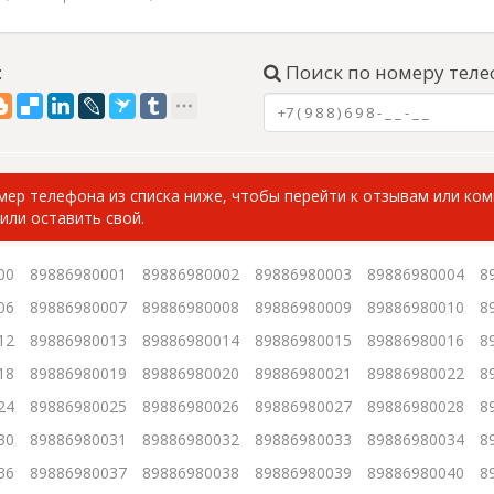
:
Поиск по номеру теле
ер телефона из списка ниже, чтобы перейти к отзывам или ко
или оставить свой.
00
89886980001
89886980002
89886980003
89886980004
8
06
89886980007
89886980008
89886980009
89886980010
8
12
89886980013
89886980014
89886980015
89886980016
8
18
89886980019
89886980020
89886980021
89886980022
8
24
89886980025
89886980026
89886980027
89886980028
8
30
89886980031
89886980032
89886980033
89886980034
8
36
89886980037
89886980038
89886980039
89886980040
8