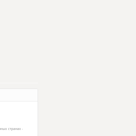
ных странах -