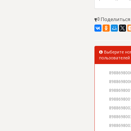
Поделиться
Выберите ном
пользователей 
898869800
898869800
898869800
898869800
898869800
898869800
898869800