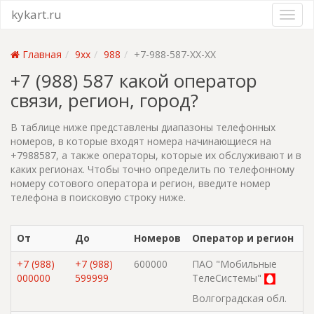
kykart.ru
Главная
9xx
988
+7-988-587-XX-XX
+7 (988) 587 какой оператор
связи, регион, город?
В таблице ниже представлены диапазоны телефонных
номеров, в которые входят номера начинающиеся на
+7988587, а также операторы, которые их обслуживают и в
каких регионах. Чтобы точно определить по телефонному
номеру сотового оператора и регион, введите номер
телефона в поисковую строку ниже.
От
До
Номеров
Оператор и регион
+7 (988)
+7 (988)
600000
ПАО "Мобильные
000000
599999
ТелеСистемы"
Волгоградская обл.