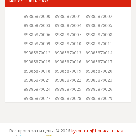
или оставить свой.
89885870000
89885870001
89885870002
89885870003
89885870004
89885870005
89885870006
89885870007
89885870008
89885870009
89885870010
89885870011
89885870012
89885870013
89885870014
89885870015
89885870016
89885870017
89885870018
89885870019
89885870020
89885870021
89885870022
89885870023
89885870024
89885870025
89885870026
89885870027
89885870028
89885870029
89885870030
89885870031
89885870032
89885870033
89885870034
89885870035
89885870036
89885870037
89885870038
Все права защищены. ©
2026
kykart.ru
Написать нам
89885870039
89885870040
89885870041