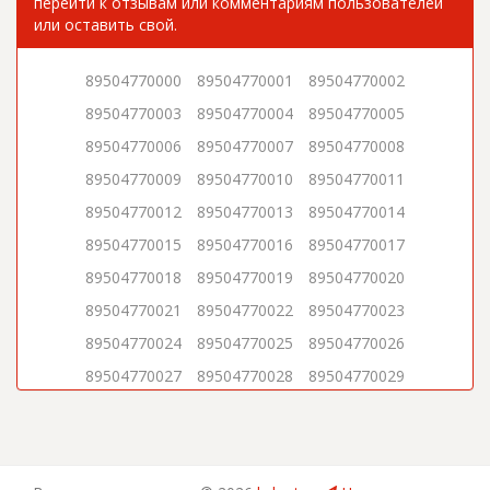
перейти к отзывам или комментариям пользователей
или оставить свой.
89504770000
89504770001
89504770002
89504770003
89504770004
89504770005
89504770006
89504770007
89504770008
89504770009
89504770010
89504770011
89504770012
89504770013
89504770014
89504770015
89504770016
89504770017
89504770018
89504770019
89504770020
89504770021
89504770022
89504770023
89504770024
89504770025
89504770026
89504770027
89504770028
89504770029
89504770030
89504770031
89504770032
89504770033
89504770034
89504770035
89504770036
89504770037
89504770038