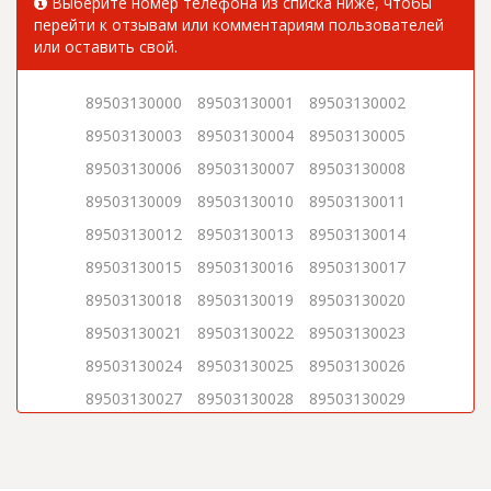
Выберите номер телефона из списка ниже, чтобы
перейти к отзывам или комментариям пользователей
или оставить свой.
89503130000
89503130001
89503130002
89503130003
89503130004
89503130005
89503130006
89503130007
89503130008
89503130009
89503130010
89503130011
89503130012
89503130013
89503130014
89503130015
89503130016
89503130017
89503130018
89503130019
89503130020
89503130021
89503130022
89503130023
89503130024
89503130025
89503130026
89503130027
89503130028
89503130029
89503130030
89503130031
89503130032
89503130033
89503130034
89503130035