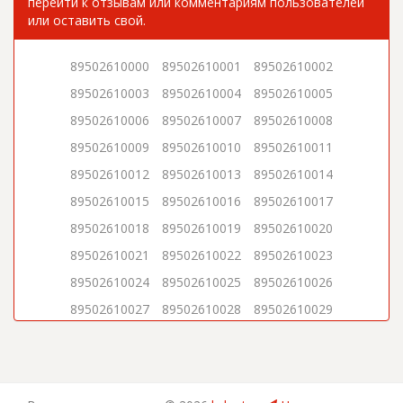
перейти к отзывам или комментариям пользователей
или оставить свой.
89502610000
89502610001
89502610002
89502610003
89502610004
89502610005
89502610006
89502610007
89502610008
89502610009
89502610010
89502610011
89502610012
89502610013
89502610014
89502610015
89502610016
89502610017
89502610018
89502610019
89502610020
89502610021
89502610022
89502610023
89502610024
89502610025
89502610026
89502610027
89502610028
89502610029
89502610030
89502610031
89502610032
89502610033
89502610034
89502610035
89502610036
89502610037
89502610038