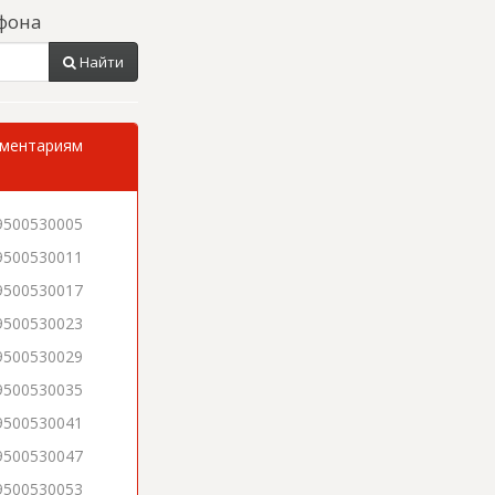
фона
Найти
мментариям
9500530005
9500530011
9500530017
9500530023
9500530029
9500530035
9500530041
9500530047
9500530053