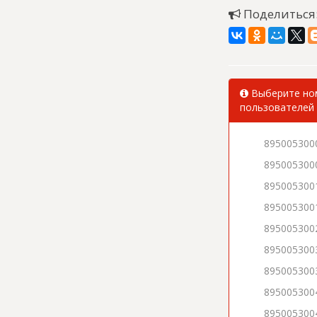
Поделиться
Выберите ном
пользователей 
895005300
895005300
895005300
895005300
895005300
895005300
895005300
895005300
895005300