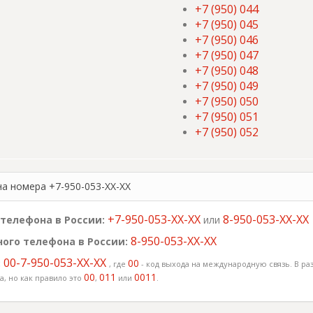
+7 (950) 044
+7 (950) 045
+7 (950) 046
+7 (950) 047
+7 (950) 048
+7 (950) 049
+7 (950) 050
+7 (950) 051
+7 (950) 052
на номера +7-950-053-XX-XX
+7-950-053-XX-XX
8-950-053-XX-XX
телефона в России:
или
8-950-053-XX-XX
ого телефона в России:
00-7-950-053-XX-XX
:
00
, где
- код выхода на международную связь. В раз
00
011
0011
, но как правило это
,
или
.