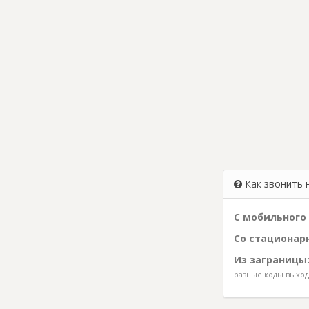
Как звонить 
С мобильного 
Со стационарн
Из заграницы
разные коды выхода