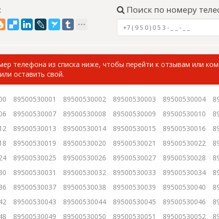
:
Поиск по номеру теле
ер телефона из списка ниже, чтобы перейти к отзывам или ко
или оставить свой.
00
89500530001
89500530002
89500530003
89500530004
8
06
89500530007
89500530008
89500530009
89500530010
8
12
89500530013
89500530014
89500530015
89500530016
8
18
89500530019
89500530020
89500530021
89500530022
8
24
89500530025
89500530026
89500530027
89500530028
8
30
89500530031
89500530032
89500530033
89500530034
8
36
89500530037
89500530038
89500530039
89500530040
8
42
89500530043
89500530044
89500530045
89500530046
8
48
89500530049
89500530050
89500530051
89500530052
8