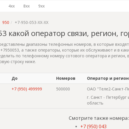
4xx
8xx
9xx
950
+7-950-053-XX-XX
053 какой оператор связи, регион, г
редставлены диапазоны телефонных номеров, в которые входя
+7950053, а также операторы, которые их обслуживают и в каки
делить по телефонному номеру сотового оператора и регион, 
овую строку ниже.
До
Номеров
Оператор и регион
+7 (950) 499999
500000
ОАО "Теле2-Санкт-П
г. Санкт - Петербург
область
Смотрите также номера:
+7 (950) 043