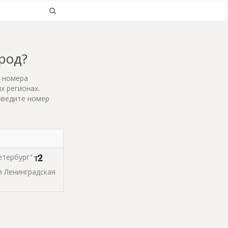
ород?
т номера
х регионах.
введите номер
етербург"
 и Ленинградская