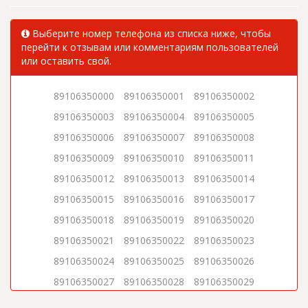
Выберите номер телефона из списка ниже, чтобы
перейти к отзывам или комментариям пользователей
или оставить свой.
89106350000
89106350001
89106350002
89106350003
89106350004
89106350005
89106350006
89106350007
89106350008
89106350009
89106350010
89106350011
89106350012
89106350013
89106350014
89106350015
89106350016
89106350017
89106350018
89106350019
89106350020
89106350021
89106350022
89106350023
89106350024
89106350025
89106350026
89106350027
89106350028
89106350029
89106350030
89106350031
89106350032