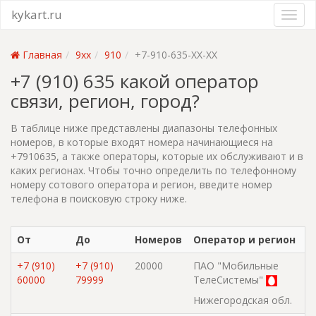
kykart.ru
Главная
9xx
910
+7-910-635-XX-XX
+7 (910) 635 какой оператор
связи, регион, город?
В таблице ниже представлены диапазоны телефонных
номеров, в которые входят номера начинающиеся на
+7910635, а также операторы, которые их обслуживают и в
каких регионах. Чтобы точно определить по телефонному
номеру сотового оператора и регион, введите номер
телефона в поисковую строку ниже.
От
До
Номеров
Оператор и регион
+7 (910)
+7 (910)
20000
ПАО "Мобильные
60000
79999
ТелеСистемы"
Нижегородская обл.