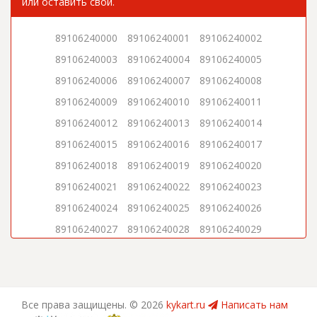
или оставить свой.
89106240000
89106240001
89106240002
89106240003
89106240004
89106240005
89106240006
89106240007
89106240008
89106240009
89106240010
89106240011
89106240012
89106240013
89106240014
89106240015
89106240016
89106240017
89106240018
89106240019
89106240020
89106240021
89106240022
89106240023
89106240024
89106240025
89106240026
89106240027
89106240028
89106240029
89106240030
89106240031
89106240032
89106240033
89106240034
89106240035
89106240036
89106240037
89106240038
Все права защищены. ©
2026
kykart.ru
Написать нам
89106240039
89106240040
89106240041