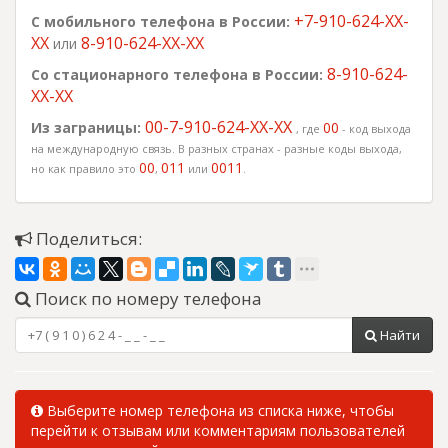
+7-910-624-XX-
С мобильного телефона в России:
XX
8-910-624-XX-XX
или
8-910-624-
Со стационарного телефона в России:
XX-XX
00-7-910-624-XX-XX
Из заграницы:
00
, где
- код выхода
на международную связь. В разных странах - разные коды выхода,
00
011
0011
но как правило это
,
или
.
Поделиться:
Поиск по номеру телефона
Найти
Выберите номер телефона из списка ниже, чтобы
перейти к отзывам или комментариям пользователей