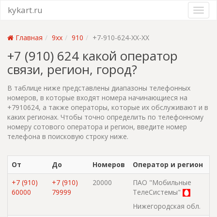
kykart.ru
Главная
9xx
910
+7-910-624-XX-XX
+7 (910) 624 какой оператор
связи, регион, город?
В таблице ниже представлены диапазоны телефонных
номеров, в которые входят номера начинающиеся на
+7910624, а также операторы, которые их обслуживают и в
каких регионах. Чтобы точно определить по телефонному
номеру сотового оператора и регион, введите номер
телефона в поисковую строку ниже.
От
До
Номеров
Оператор и регион
+7 (910)
+7 (910)
20000
ПАО "Мобильные
60000
79999
ТелеСистемы"
Нижегородская обл.