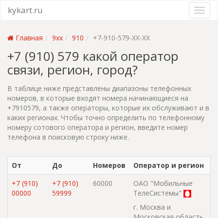
kykart.ru
Главная
9xx
910
+7-910-579-XX-XX
+7 (910) 579 какой оператор
связи, регион, город?
В таблице ниже представлены диапазоны телефонных
номеров, в которые входят номера начинающиеся на
+7910579, а также операторы, которые их обслуживают и в
каких регионах. Чтобы точно определить по телефонному
номеру сотового оператора и регион, введите номер
телефона в поисковую строку ниже.
От
До
Номеров
Оператор и регион
+7 (910)
+7 (910)
60000
ОАО "Мобильные
00000
59999
ТелеСистемы"
г. Москва и
Московская область