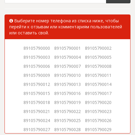
Выберите номер телефона из списка ниже, чтобы
перейти к отзывам или комментариям пользователей
или оставить свой.
89105790000
89105790001
89105790002
89105790003
89105790004
89105790005
89105790006
89105790007
89105790008
89105790009
89105790010
89105790011
89105790012
89105790013
89105790014
89105790015
89105790016
89105790017
89105790018
89105790019
89105790020
89105790021
89105790022
89105790023
89105790024
89105790025
89105790026
89105790027
89105790028
89105790029