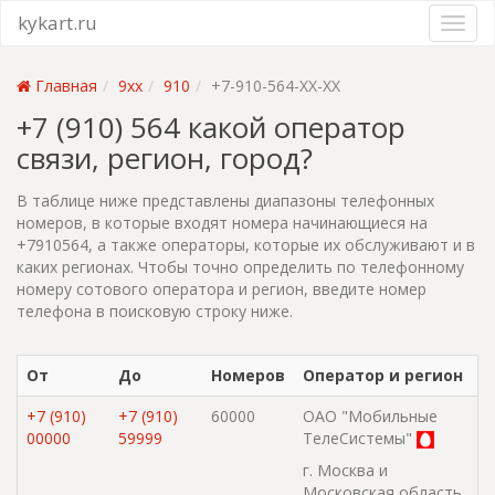
kykart.ru
Главная
9xx
910
+7-910-564-XX-XX
+7 (910) 564 какой оператор
связи, регион, город?
В таблице ниже представлены диапазоны телефонных
номеров, в которые входят номера начинающиеся на
+7910564, а также операторы, которые их обслуживают и в
каких регионах. Чтобы точно определить по телефонному
номеру сотового оператора и регион, введите номер
телефона в поисковую строку ниже.
От
До
Номеров
Оператор и регион
+7 (910)
+7 (910)
60000
ОАО "Мобильные
00000
59999
ТелеСистемы"
г. Москва и
Московская область