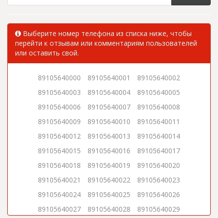
Выберите номер телефона из списка ниже, чтобы
перейти к отзывам или комментариям пользователей
или оставить свой.
89105640000
89105640001
89105640002
89105640003
89105640004
89105640005
89105640006
89105640007
89105640008
89105640009
89105640010
89105640011
89105640012
89105640013
89105640014
89105640015
89105640016
89105640017
89105640018
89105640019
89105640020
89105640021
89105640022
89105640023
89105640024
89105640025
89105640026
89105640027
89105640028
89105640029