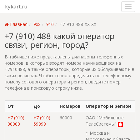
kykart.ru
Главная
9xx
910
+7-910-488-XX-XX
+7 (910) 488 какой оператор
связи, регион, город?
В таблице ниже представлены диапазоны телефонных
номеров, в которые входят номера начинающиеся на
+7910488, а также операторы, которые их обслуживают и в
каких регионах. Чтобы точно определить по телефонному
номеру сотового оператора и регион, введите номер
телефона в поисковую строку ниже.
От
До
Номеров
Оператор и регион
+7 (910)
+7 (910)
60000
ОАО "Мобильные
00000
59999
ТелеСистемы"
г. Москва и
Московская область