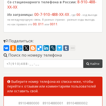
8-910-488-
Со стационарного телефона в России:
XX-XX
00-7-910-488-XX-XX
Из заграницы:
00
, где
- код выхода
на международную связь. В разных странах - разные коды выхода,
00
011
0011
но как правило это
,
или
.
Поделиться:
Поиск по номеру телефона
Найти
Выберите номер телефона из списка ниже, чтобы
перейти к отзывам или комментариям пользователей
или оставить свой.
89104880000
89104880001
89104880002