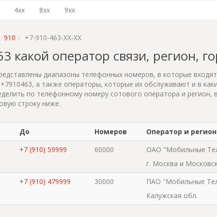
4xx
8xx
9xx
910
+7-910-463-XX-XX
463 какой оператор связи, регион, г
редставлены диапазоны телефонных номеров, в которые входя
+7910463, а также операторы, которые их обслуживают и в каки
делить по телефонному номеру сотового оператора и регион, 
овую строку ниже.
До
Номеров
Оператор и регион
+7 (910) 59999
60000
ОАО "Мобильные Те
г. Москва и Московс
+7 (910) 479999
30000
ПАО "Мобильные Те
Калужская обл.