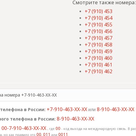
Смотрите также номера:
+7 (910) 453
+7 (910) 454
+7 (910) 455
+7 (910) 456
+7 (910) 457
+7 (910) 458
+7 (910) 459
+7 (910) 460
+7 (910) 461
+7 (910) 462
на номера +7-910-463-XX-XX
+7-910-463-XX-XX
8-910-463-XX-XX
телефона в России:
или
8-910-463-XX-XX
ого телефона в России:
00-7-910-463-XX-XX
:
00
, где
- код выхода на международную связь. В раз
00
011
0011
, но как правило это
,
или
.