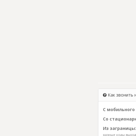
Как звонить 
С мобильного 
Со стационарн
Из заграницы
разные коды выхода