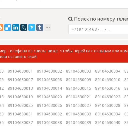
:
Поиск по номеру теле
ер телефона из списка ниже, чтобы перейти к отзывам или ко
или оставить свой.
00
89104630001
89104630002
89104630003
89104630004
8
06
89104630007
89104630008
89104630009
89104630010
8
12
89104630013
89104630014
89104630015
89104630016
8
18
89104630019
89104630020
89104630021
89104630022
8
24
89104630025
89104630026
89104630027
89104630028
8
30
89104630031
89104630032
89104630033
89104630034
8
36
89104630037
89104630038
89104630039
89104630040
8