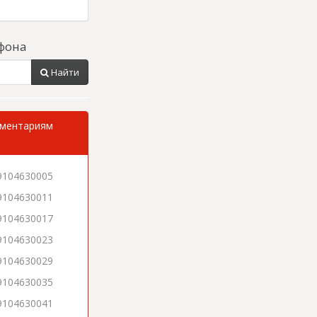
фона
Найти
мментариям
9104630005
9104630011
9104630017
9104630023
9104630029
9104630035
9104630041