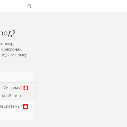
ород?
т номера
х регионах.
введите номер
леСистемы"
кая область
леСистемы"