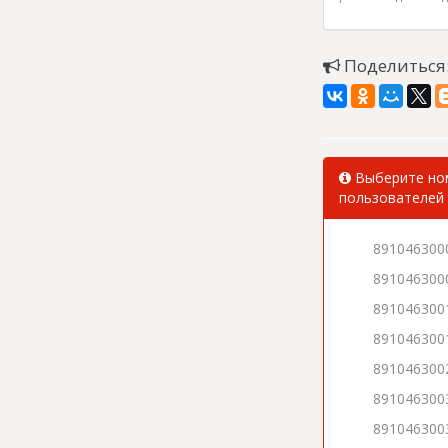
Поделиться
Выберите ном
пользователей 
891046300
891046300
891046300
891046300
891046300
891046300
891046300