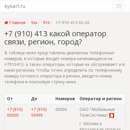
kykart.ru
Главная
9xx
910
+7-910-413-XX-XX
+7 (910) 413 какой оператор
связи, регион, город?
В таблице ниже представлены диапазоны телефонных
номеров, в которые входят номера начинающиеся на
+7910413, а также операторы, которые их обслуживают и в
каких регионах. Чтобы точно определить по телефонному
номеру сотового оператора и регион, введите номер
телефона в поисковую строку ниже.
От
До
Номеров
Оператор и регион
+7 (910)
+7 (910)
60000
ОАО "Мобильные
00000
59999
ТелеСистемы"
г. Москва и
Московская область