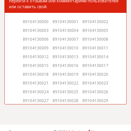
перейти к отзывам или комментариям пользователей
или оставить свой.
89104130000
89104130001
89104130002
89104130003
89104130004
89104130005
89104130006
89104130007
89104130008
89104130009
89104130010
89104130011
89104130012
89104130013
89104130014
89104130015
89104130016
89104130017
89104130018
89104130019
89104130020
89104130021
89104130022
89104130023
89104130024
89104130025
89104130026
89104130027
89104130028
89104130029
89104130030
89104130031
89104130032
89104130033
89104130034
89104130035
89104130036
89104130037
89104130038