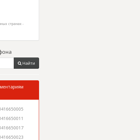
ных странах -
фона
Найти
мментариям
3416650005
3416650011
3416650017
3416650023