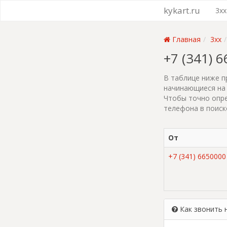
kykart.ru
3xx
Главная
3xx
+7 (341) 
В таблице ниже п
начинающиеся на 
Чтобы точно опре
телефона в поиск
От
+7 (341) 6650000
Как звонить 