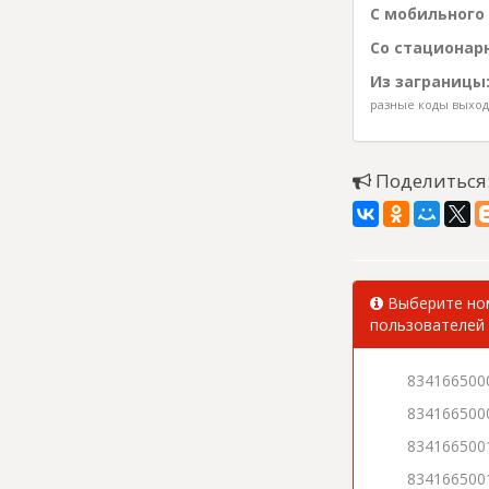
С мобильного 
Со стационарн
Из заграницы
разные коды выхода
Поделиться
Выберите ном
пользователей 
834166500
834166500
834166500
834166500