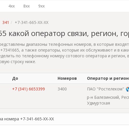
4xx
8xx
9xx
341
+7-341-665-XX-XX
665 какой оператор связи, регион, г
редставлены диапазоны телефонных номеров, в которые входя
+7341665, а также операторы, которые их обслуживают и в каки
делить по телефонному номеру сотового оператора и регион, 
овую строку ниже.
До
Номеров
Оператор и регион
+7 (341) 6653399
3400
ПАО "Ростелеком"
р-н Балезинский, Ре
Удмуртская
на номера +7-341-665-XX-XX