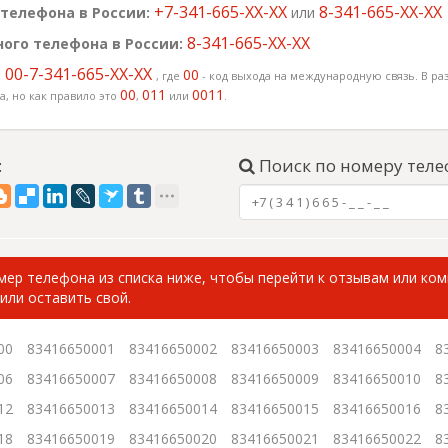
+7-341-665-XX-XX
8-341-665-XX-XX
телефона в России:
или
8-341-665-XX-XX
ого телефона в России:
00-7-341-665-XX-XX
:
00
, где
- код выхода на международную связь. В раз
00
011
0011
, но как правило это
,
или
.
:
Поиск по номеру теле
ер телефона из списка ниже, чтобы перейти к отзывам или ко
или оставить свой.
00
83416650001
83416650002
83416650003
83416650004
8
06
83416650007
83416650008
83416650009
83416650010
8
12
83416650013
83416650014
83416650015
83416650016
8
18
83416650019
83416650020
83416650021
83416650022
8