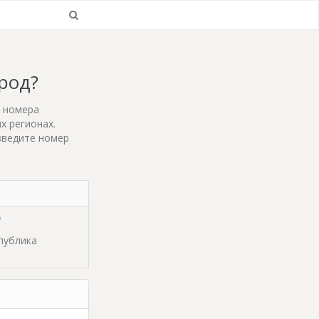
ород?
т номера
х регионах.
введите номер
спублика