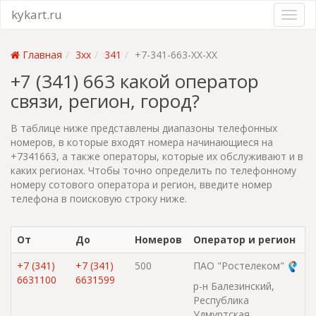
kykart.ru
Главная
3xx
341
+7-341-663-XX-XX
+7 (341) 663 какой оператор
связи, регион, город?
В таблице ниже представлены диапазоны телефонных
номеров, в которые входят номера начинающиеся на
+7341663, а также операторы, которые их обслуживают и в
каких регионах. Чтобы точно определить по телефонному
номеру сотового оператора и регион, введите номер
телефона в поисковую строку ниже.
От
До
Номеров
Оператор и регион
+7 (341)
+7 (341)
500
ПАО "Ростелеком"
6631100
6631599
р-н Балезинский,
Республика
Удмуртская