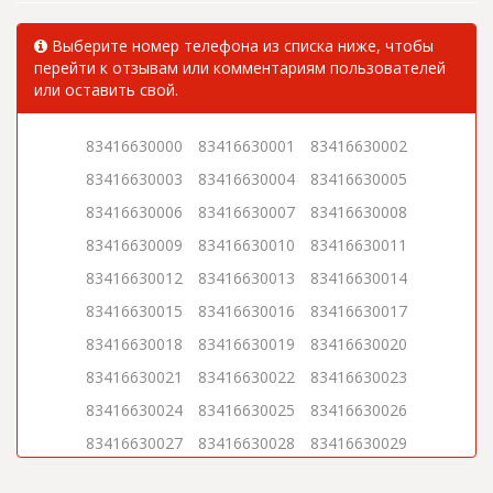
Выберите номер телефона из списка ниже, чтобы
перейти к отзывам или комментариям пользователей
или оставить свой.
83416630000
83416630001
83416630002
83416630003
83416630004
83416630005
83416630006
83416630007
83416630008
83416630009
83416630010
83416630011
83416630012
83416630013
83416630014
83416630015
83416630016
83416630017
83416630018
83416630019
83416630020
83416630021
83416630022
83416630023
83416630024
83416630025
83416630026
83416630027
83416630028
83416630029
83416630030
83416630031
83416630032