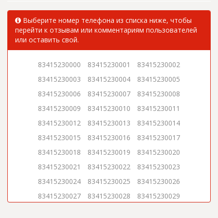
Выберите номер телефона из списка ниже, чтобы
перейти к отзывам или комментариям пользователей
или оставить свой.
83415230000
83415230001
83415230002
83415230003
83415230004
83415230005
83415230006
83415230007
83415230008
83415230009
83415230010
83415230011
83415230012
83415230013
83415230014
83415230015
83415230016
83415230017
83415230018
83415230019
83415230020
83415230021
83415230022
83415230023
83415230024
83415230025
83415230026
83415230027
83415230028
83415230029
83415230030
83415230031
83415230032