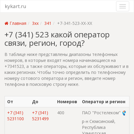
kykart.ru
Главная
3xx
341
+7-341-523-XX-XX
+7 (341) 523 какой оператор
связи, регион, город?
В таблице ниже представлены диапазоны телефонных
номеров, в которые входят номера начинающиеся на
+7341523, а также операторы, которые их обслуживают и в
каких регионах. Чтобы точно определить по телефонному
номеру сотового оператора и регион, введите номер
телефона в поисковую строку ниже.
От
До
Номеров
Оператор и регион
+7 (341)
+7 (341)
400
ПАО "Ростелеком"
5231100
5231499
р-н Сюмсинский,
Республика
Удмуртская