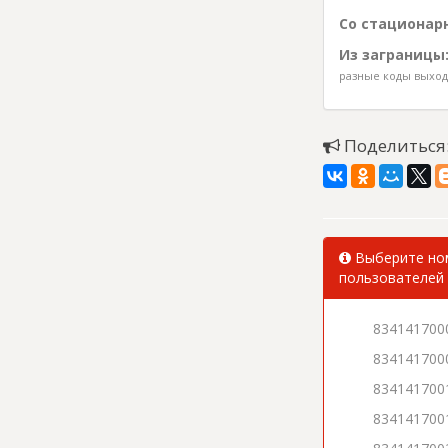
Со стационарн
Из заграницы
разные коды выхода
Поделиться
Выберите ном
пользователей 
834141700
834141700
834141700
834141700