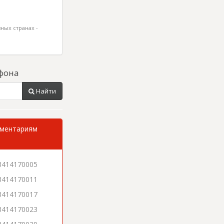
ных странах -
фона
Найти
мментариям
3414170005
3414170011
3414170017
3414170023