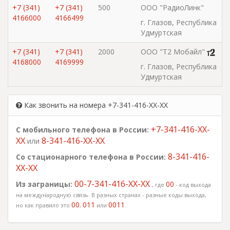
+7 (341)
+7 (341)
500
ООО "РадиоЛинк"
4166000
4166499
г. Глазов, Республика
Удмуртская
+7 (341)
+7 (341)
2000
ООО "Т2 Мобайл"
4168000
4169999
г. Глазов, Республика
Удмуртская
Как звонить на номера +7-341-416-XX-XX
+7-341-416-XX-
С мобильного телефона в России:
XX
8-341-416-XX-XX
или
8-341-416-
Со стационарного телефона в России:
XX-XX
00-7-341-416-XX-XX
Из заграницы:
00
, где
- код выхода
на международную связь. В разных странах - разные коды выхода,
00
011
0011
но как правило это
,
или
.