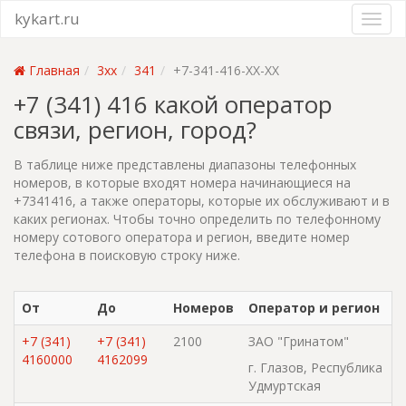
kykart.ru
Главная
3xx
341
+7-341-416-XX-XX
+7 (341) 416 какой оператор
связи, регион, город?
В таблице ниже представлены диапазоны телефонных
номеров, в которые входят номера начинающиеся на
+7341416, а также операторы, которые их обслуживают и в
каких регионах. Чтобы точно определить по телефонному
номеру сотового оператора и регион, введите номер
телефона в поисковую строку ниже.
От
До
Номеров
Оператор и регион
+7 (341)
+7 (341)
2100
ЗАО "Гринатом"
4160000
4162099
г. Глазов, Республика
Удмуртская