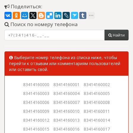
Поделиться:
Поиск по номеру телефона
Найти
Выберите номер телефона из списка ниже, чтобы
перейти к отзывам или комментариям пользователей
или оставить свой.
83414160000
83414160001
83414160002
83414160003
83414160004
83414160005
83414160006
83414160007
83414160008
83414160009
83414160010
83414160011
83414160012
83414160013
83414160014
83414160015
83414160016
83414160017