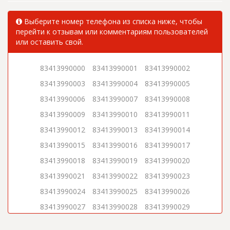
Выберите номер телефона из списка ниже, чтобы
перейти к отзывам или комментариям пользователей
или оставить свой.
83413990000
83413990001
83413990002
83413990003
83413990004
83413990005
83413990006
83413990007
83413990008
83413990009
83413990010
83413990011
83413990012
83413990013
83413990014
83413990015
83413990016
83413990017
83413990018
83413990019
83413990020
83413990021
83413990022
83413990023
83413990024
83413990025
83413990026
83413990027
83413990028
83413990029
83413990030
83413990031
83413990032