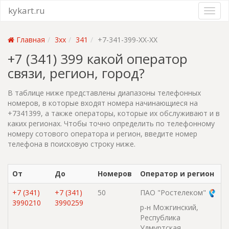
kykart.ru
Главная
3xx
341
+7-341-399-XX-XX
+7 (341) 399 какой оператор
связи, регион, город?
В таблице ниже представлены диапазоны телефонных
номеров, в которые входят номера начинающиеся на
+7341399, а также операторы, которые их обслуживают и в
каких регионах. Чтобы точно определить по телефонному
номеру сотового оператора и регион, введите номер
телефона в поисковую строку ниже.
От
До
Номеров
Оператор и регион
+7 (341)
+7 (341)
50
ПАО "Ростелеком"
3990210
3990259
р-н Можгинский,
Республика
Удмуртская