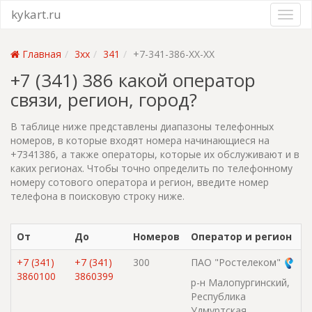
kykart.ru
Главная
3xx
341
+7-341-386-XX-XX
+7 (341) 386 какой оператор
связи, регион, город?
В таблице ниже представлены диапазоны телефонных
номеров, в которые входят номера начинающиеся на
+7341386, а также операторы, которые их обслуживают и в
каких регионах. Чтобы точно определить по телефонному
номеру сотового оператора и регион, введите номер
телефона в поисковую строку ниже.
От
До
Номеров
Оператор и регион
+7 (341)
+7 (341)
300
ПАО "Ростелеком"
3860100
3860399
р-н Малопургинский,
Республика
Удмуртская