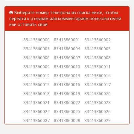
Выберите номер телефона из списка ниже, чтобы
перейти к отзывам или комментариям пользователей
или оставить свой.
83413860000
83413860001
83413860002
83413860003
83413860004
83413860005
83413860006
83413860007
83413860008
83413860009
83413860010
83413860011
83413860012
83413860013
83413860014
83413860015
83413860016
83413860017
83413860018
83413860019
83413860020
83413860021
83413860022
83413860023
83413860024
83413860025
83413860026
83413860027
83413860028
83413860029
83413860030
83413860031
83413860032