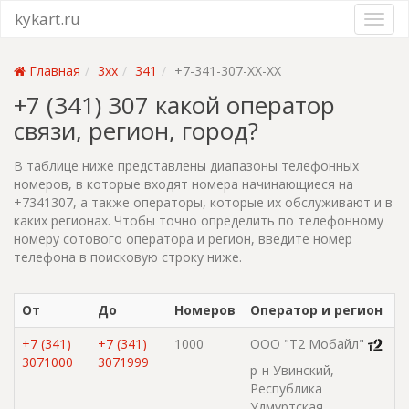
kykart.ru
Главная
3xx
341
+7-341-307-XX-XX
+7 (341) 307 какой оператор
связи, регион, город?
В таблице ниже представлены диапазоны телефонных
номеров, в которые входят номера начинающиеся на
+7341307, а также операторы, которые их обслуживают и в
каких регионах. Чтобы точно определить по телефонному
номеру сотового оператора и регион, введите номер
телефона в поисковую строку ниже.
От
До
Номеров
Оператор и регион
+7 (341)
+7 (341)
1000
ООО "Т2 Мобайл"
3071000
3071999
р-н Увинский,
Республика
Удмуртская