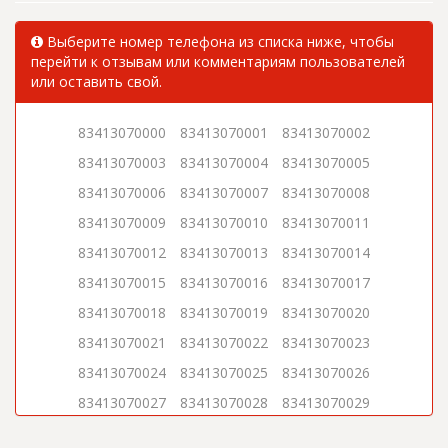
Выберите номер телефона из списка ниже, чтобы
перейти к отзывам или комментариям пользователей
или оставить свой.
83413070000
83413070001
83413070002
83413070003
83413070004
83413070005
83413070006
83413070007
83413070008
83413070009
83413070010
83413070011
83413070012
83413070013
83413070014
83413070015
83413070016
83413070017
83413070018
83413070019
83413070020
83413070021
83413070022
83413070023
83413070024
83413070025
83413070026
83413070027
83413070028
83413070029
83413070030
83413070031
83413070032