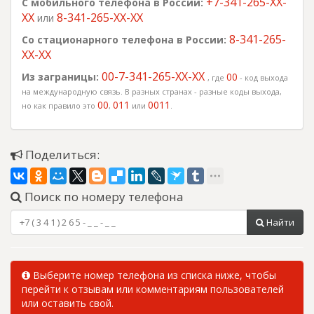
+7-341-265-XX-
С мобильного телефона в России:
Республика
XX
8-341-265-XX-XX
или
Удмуртская
8-341-265-
Со стационарного телефона в России:
+7 (341)
+7 (341)
500
ПАО "Ростелеком"
XX-XX
2656500
2656999
г. Ижевск,
00-7-341-265-XX-XX
Из заграницы:
00
, где
- код выхода
Республика
на международную связь. В разных странах - разные коды выхода,
Удмуртская
00
011
0011
но как правило это
,
или
.
Поделиться:
Поиск по номеру телефона
Найти
Выберите номер телефона из списка ниже, чтобы
перейти к отзывам или комментариям пользователей
или оставить свой.