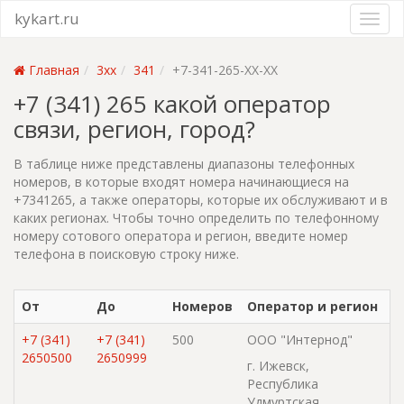
kykart.ru
Главная
3xx
341
+7-341-265-XX-XX
+7 (341) 265 какой оператор
связи, регион, город?
В таблице ниже представлены диапазоны телефонных
номеров, в которые входят номера начинающиеся на
+7341265, а также операторы, которые их обслуживают и в
каких регионах. Чтобы точно определить по телефонному
номеру сотового оператора и регион, введите номер
телефона в поисковую строку ниже.
От
До
Номеров
Оператор и регион
+7 (341)
+7 (341)
500
ООО "Интернод"
2650500
2650999
г. Ижевск,
Республика
Удмуртская