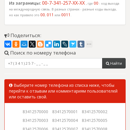
00-7-341-257-XX-XX
Из заграницы:
00
, где
- код выхода
на международную связь. В разных странах - разные коды выхода,
00
011
0011
но как правило это
,
или
.
Поделиться:
Поиск по номеру телефона
Найти
Выберите номер телефона из списка ниже, чтобы
перейти к отзывам или комментариям пользователей
или оставить свой.
83412570000
83412570001
83412570002
83412570003
83412570004
83412570005
83412570006
83412570007
83412570008