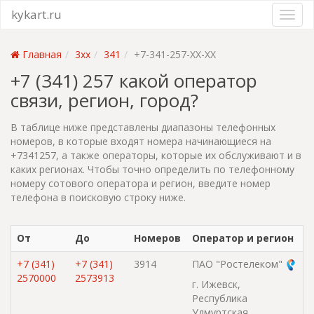
kykart.ru
Главная
3xx
341
+7-341-257-XX-XX
+7 (341) 257 какой оператор
связи, регион, город?
В таблице ниже представлены диапазоны телефонных
номеров, в которые входят номера начинающиеся на
+7341257, а также операторы, которые их обслуживают и в
каких регионах. Чтобы точно определить по телефонному
номеру сотового оператора и регион, введите номер
телефона в поисковую строку ниже.
От
До
Номеров
Оператор и регион
+7 (341)
+7 (341)
3914
ПАО "Ростелеком"
2570000
2573913
г. Ижевск,
Республика
Удмуртская