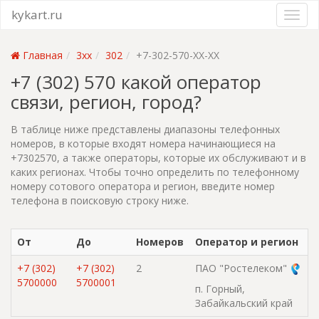
kykart.ru
Главная
3xx
302
+7-302-570-XX-XX
+7 (302) 570 какой оператор
связи, регион, город?
В таблице ниже представлены диапазоны телефонных
номеров, в которые входят номера начинающиеся на
+7302570, а также операторы, которые их обслуживают и в
каких регионах. Чтобы точно определить по телефонному
номеру сотового оператора и регион, введите номер
телефона в поисковую строку ниже.
От
До
Номеров
Оператор и регион
+7 (302)
+7 (302)
2
ПАО "Ростелеком"
5700000
5700001
п. Горный,
Забайкальский край