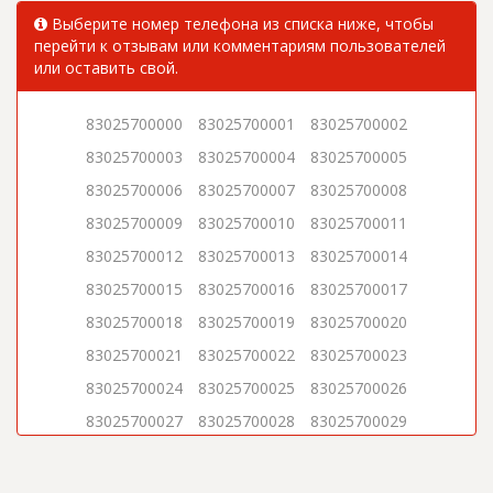
Выберите номер телефона из списка ниже, чтобы
перейти к отзывам или комментариям пользователей
или оставить свой.
83025700000
83025700001
83025700002
83025700003
83025700004
83025700005
83025700006
83025700007
83025700008
83025700009
83025700010
83025700011
83025700012
83025700013
83025700014
83025700015
83025700016
83025700017
83025700018
83025700019
83025700020
83025700021
83025700022
83025700023
83025700024
83025700025
83025700026
83025700027
83025700028
83025700029
83025700030
83025700031
83025700032
83025700033
83025700034
83025700035