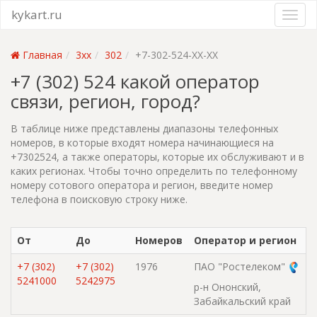
kykart.ru
Главная
3xx
302
+7-302-524-XX-XX
+7 (302) 524 какой оператор
связи, регион, город?
В таблице ниже представлены диапазоны телефонных
номеров, в которые входят номера начинающиеся на
+7302524, а также операторы, которые их обслуживают и в
каких регионах. Чтобы точно определить по телефонному
номеру сотового оператора и регион, введите номер
телефона в поисковую строку ниже.
От
До
Номеров
Оператор и регион
+7 (302)
+7 (302)
1976
ПАО "Ростелеком"
5241000
5242975
р-н Ононский,
Забайкальский край