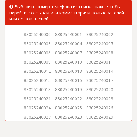
Выберите номер телефона из списка ниже, чтобы
перейти к отзывам или комментариям пользователей
или оставить свой.
83025240000
83025240001
83025240002
83025240003
83025240004
83025240005
83025240006
83025240007
83025240008
83025240009
83025240010
83025240011
83025240012
83025240013
83025240014
83025240015
83025240016
83025240017
83025240018
83025240019
83025240020
83025240021
83025240022
83025240023
83025240024
83025240025
83025240026
83025240027
83025240028
83025240029
83025240030
83025240031
83025240032
83025240033
83025240034
83025240035