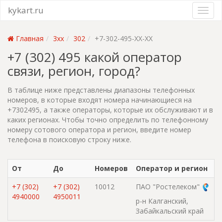
kykart.ru
Главная
3xx
302
+7-302-495-XX-XX
+7 (302) 495 какой оператор
связи, регион, город?
В таблице ниже представлены диапазоны телефонных
номеров, в которые входят номера начинающиеся на
+7302495, а также операторы, которые их обслуживают и в
каких регионах. Чтобы точно определить по телефонному
номеру сотового оператора и регион, введите номер
телефона в поисковую строку ниже.
От
До
Номеров
Оператор и регион
+7 (302)
+7 (302)
10012
ПАО "Ростелеком"
4940000
4950011
р-н Калганский,
Забайкальский край