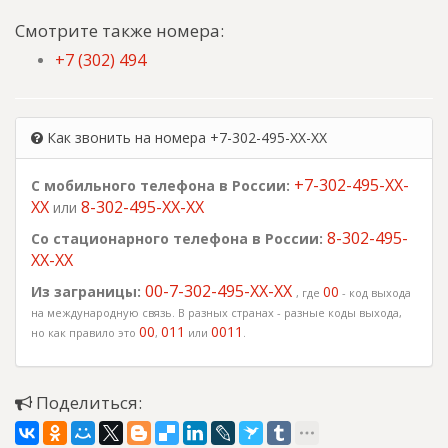
Смотрите также номера:
+7 (302) 494
Как звонить на номера +7-302-495-XX-XX
+7-302-495-XX-
С мобильного телефона в России:
XX
8-302-495-XX-XX
или
8-302-495-
Со стационарного телефона в России:
XX-XX
00-7-302-495-XX-XX
Из заграницы:
00
, где
- код выхода
на международную связь. В разных странах - разные коды выхода,
00
011
0011
но как правило это
,
или
.
Поделиться: