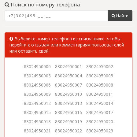
Поиск по номеру телефона
Найти
Выберите номер телефона из списка ниже, чтобы
перейти к отзывам или комментариям пользователей
или оставить свой.
83024950000
83024950001
83024950002
83024950003
83024950004
83024950005
83024950006
83024950007
83024950008
83024950009
83024950010
83024950011
83024950012
83024950013
83024950014
83024950015
83024950016
83024950017
83024950018
83024950019
83024950020
83024950021
83024950022
83024950023