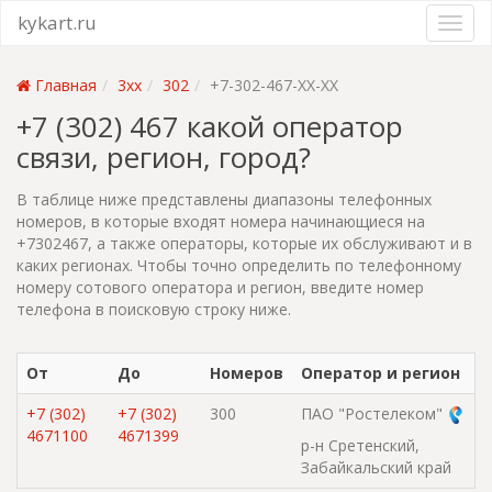
kykart.ru
Главная
3xx
302
+7-302-467-XX-XX
+7 (302) 467 какой оператор
связи, регион, город?
В таблице ниже представлены диапазоны телефонных
номеров, в которые входят номера начинающиеся на
+7302467, а также операторы, которые их обслуживают и в
каких регионах. Чтобы точно определить по телефонному
номеру сотового оператора и регион, введите номер
телефона в поисковую строку ниже.
От
До
Номеров
Оператор и регион
+7 (302)
+7 (302)
300
ПАО "Ростелеком"
4671100
4671399
р-н Сретенский,
Забайкальский край