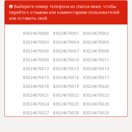
Выберите номер телефона из списка ниже, чтобы
перейти к отзывам или комментариям пользователей
или оставить свой.
83024670000
83024670001
83024670002
83024670003
83024670004
83024670005
83024670006
83024670007
83024670008
83024670009
83024670010
83024670011
83024670012
83024670013
83024670014
83024670015
83024670016
83024670017
83024670018
83024670019
83024670020
83024670021
83024670022
83024670023
83024670024
83024670025
83024670026
83024670027
83024670028
83024670029
83024670030
83024670031
83024670032
83024670033
83024670034
83024670035