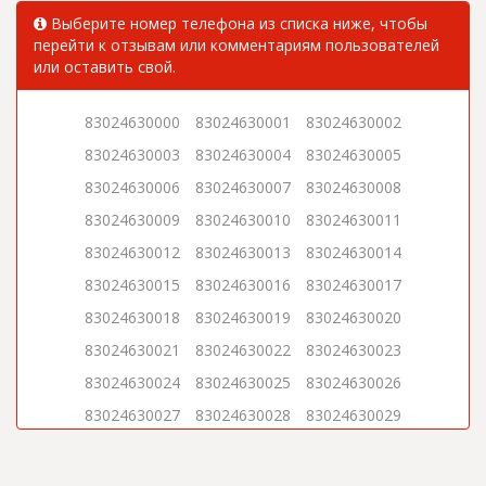
Выберите номер телефона из списка ниже, чтобы
перейти к отзывам или комментариям пользователей
или оставить свой.
83024630000
83024630001
83024630002
83024630003
83024630004
83024630005
83024630006
83024630007
83024630008
83024630009
83024630010
83024630011
83024630012
83024630013
83024630014
83024630015
83024630016
83024630017
83024630018
83024630019
83024630020
83024630021
83024630022
83024630023
83024630024
83024630025
83024630026
83024630027
83024630028
83024630029
83024630030
83024630031
83024630032
83024630033
83024630034
83024630035