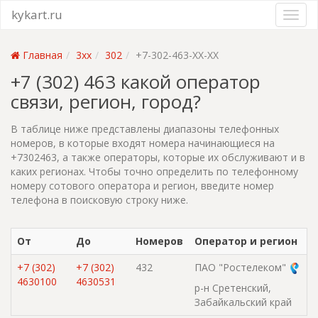
kykart.ru
Главная
3xx
302
+7-302-463-XX-XX
+7 (302) 463 какой оператор
связи, регион, город?
В таблице ниже представлены диапазоны телефонных
номеров, в которые входят номера начинающиеся на
+7302463, а также операторы, которые их обслуживают и в
каких регионах. Чтобы точно определить по телефонному
номеру сотового оператора и регион, введите номер
телефона в поисковую строку ниже.
От
До
Номеров
Оператор и регион
+7 (302)
+7 (302)
432
ПАО "Ростелеком"
4630100
4630531
р-н Сретенский,
Забайкальский край