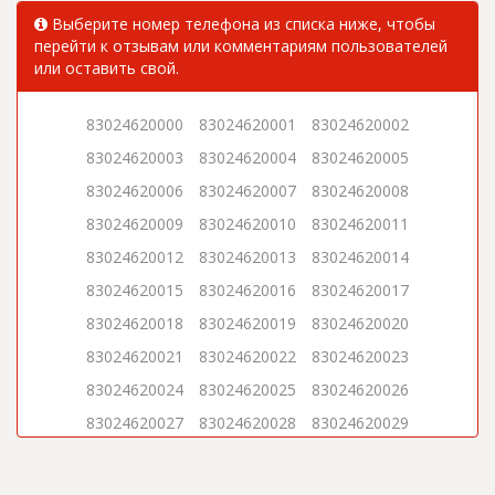
Выберите номер телефона из списка ниже, чтобы
перейти к отзывам или комментариям пользователей
или оставить свой.
83024620000
83024620001
83024620002
83024620003
83024620004
83024620005
83024620006
83024620007
83024620008
83024620009
83024620010
83024620011
83024620012
83024620013
83024620014
83024620015
83024620016
83024620017
83024620018
83024620019
83024620020
83024620021
83024620022
83024620023
83024620024
83024620025
83024620026
83024620027
83024620028
83024620029
83024620030
83024620031
83024620032
83024620033
83024620034
83024620035