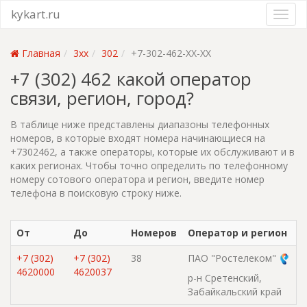
kykart.ru
Главная
3xx
302
+7-302-462-XX-XX
+7 (302) 462 какой оператор
связи, регион, город?
В таблице ниже представлены диапазоны телефонных
номеров, в которые входят номера начинающиеся на
+7302462, а также операторы, которые их обслуживают и в
каких регионах. Чтобы точно определить по телефонному
номеру сотового оператора и регион, введите номер
телефона в поисковую строку ниже.
От
До
Номеров
Оператор и регион
+7 (302)
+7 (302)
38
ПАО "Ростелеком"
4620000
4620037
р-н Сретенский,
Забайкальский край