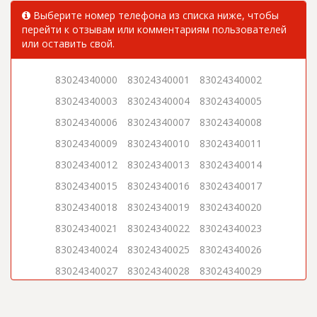
Выберите номер телефона из списка ниже, чтобы
перейти к отзывам или комментариям пользователей
или оставить свой.
83024340000
83024340001
83024340002
83024340003
83024340004
83024340005
83024340006
83024340007
83024340008
83024340009
83024340010
83024340011
83024340012
83024340013
83024340014
83024340015
83024340016
83024340017
83024340018
83024340019
83024340020
83024340021
83024340022
83024340023
83024340024
83024340025
83024340026
83024340027
83024340028
83024340029
83024340030
83024340031
83024340032
83024340033
83024340034
83024340035