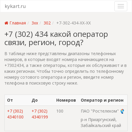
kykart.ru
Главная
3xx
302
+7-302-434-XX-XX
+7 (302) 434 какой оператор
связи, регион, город?
В таблице ниже представлены диапазоны телефонных
номеров, в которые входят номера начинающиеся на
+7302434, а также операторы, которые их обслуживают и в
каких регионах. Чтобы точно определить по телефонному
номеру сотового оператора и регион, введите номер
телефона в поисковую строку ниже.
От
До
Номеров
Оператор и регион
+7 (302)
+7 (302)
100
ПАО "Ростелеком"
4340100
4340199
р-н Приаргунский,
Забайкальский край