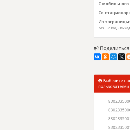
С мобильного 
Со стационарн
Из заграницы
разные коды выхода
Поделиться
Выберите ном
пользователей 
830233500
830233500
830233500
830233500