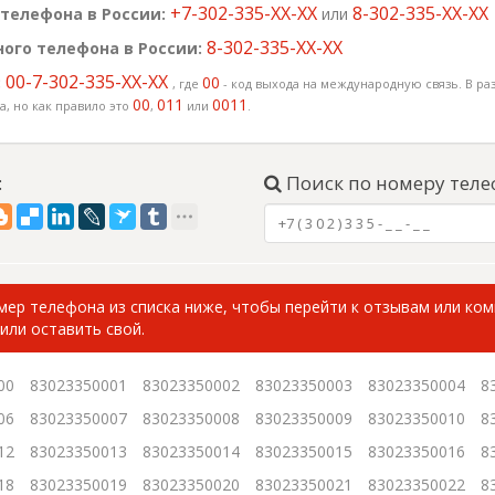
+7-302-335-XX-XX
8-302-335-XX-XX
телефона в России:
или
8-302-335-XX-XX
ого телефона в России:
00-7-302-335-XX-XX
:
00
, где
- код выхода на международную связь. В раз
00
011
0011
, но как правило это
,
или
.
:
Поиск по номеру теле
ер телефона из списка ниже, чтобы перейти к отзывам или ко
или оставить свой.
00
83023350001
83023350002
83023350003
83023350004
8
06
83023350007
83023350008
83023350009
83023350010
8
12
83023350013
83023350014
83023350015
83023350016
8
18
83023350019
83023350020
83023350021
83023350022
8