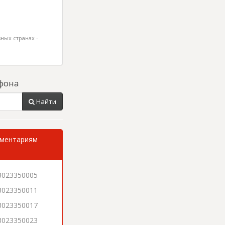
ных странах -
фона
Найти
мментариям
3023350005
3023350011
3023350017
3023350023