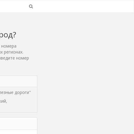
ород?
т номера
х регионах.
введите номер
лезные дороги"
кий,