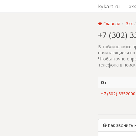
kykart.ru
3xx
Главная
3xx
+7 (302) 
В таблице ниже п
начинающиеся на 
Чтобы точно опре
телефона в поиск
От
+7 (302) 3352000
Как звонить 