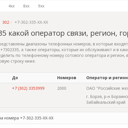
4xx
8xx
9xx
302
+7-302-335-XX-XX
335 какой оператор связи, регион, г
редставлены диапазоны телефонных номеров, в которые входя
+7302335, а также операторы, которые их обслуживают и в каки
делить по телефонному номеру сотового оператора и регион, 
овую строку ниже.
До
Номеров
Оператор и регион
+7 (302) 3353999
2000
ОАО "Российские же
г. Борзя, р-н Борзинс
Забайкальский край
на номера +7-302-335-XX-XX