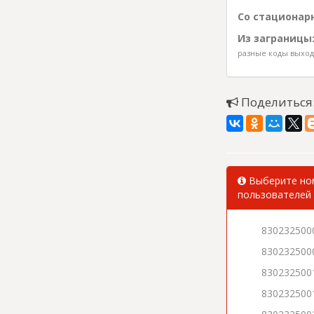
Со стационарн
Из заграницы
разные коды выхода
Поделиться
Выберите ном
пользователей 
830232500
830232500
830232500
830232500