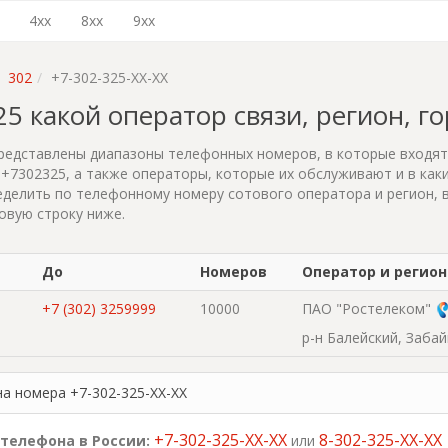
4xx
8xx
9xx
302
+7-302-325-XX-XX
325 какой оператор связи, регион, г
редставлены диапазоны телефонных номеров, в которые входя
+7302325, а также операторы, которые их обслуживают и в каки
делить по телефонному номеру сотового оператора и регион, 
овую строку ниже.
До
Номеров
Оператор и регион
+7 (302) 3259999
10000
ПАО "Ростелеком"
р-н Балейский, Заба
на номера +7-302-325-XX-XX
+7-302-325-XX-XX
8-302-325-XX-XX
телефона в России:
или