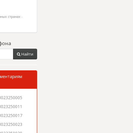
ных странах -
фона
Найти
мментариям
3023250005
3023250011
3023250017
3023250023