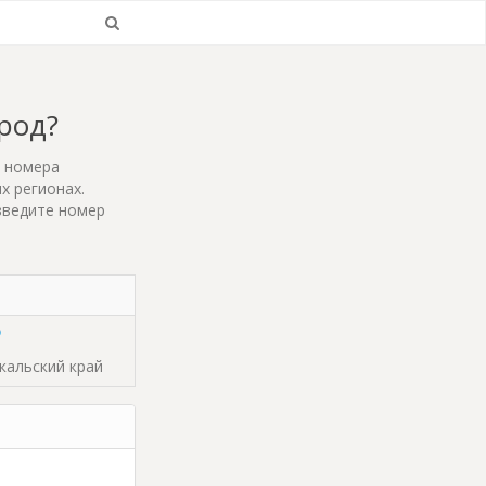
ород?
т номера
х регионах.
введите номер
йкальский край