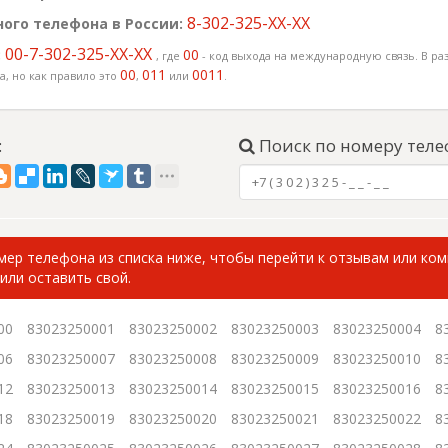
8-302-325-XX-XX
ого телефона в России:
00-7-302-325-XX-XX
:
00
, где
- код выхода на международную связь. В раз
00
011
0011
, но как правило это
,
или
.
:
Поиск по номеру теле
ер телефона из списка ниже, чтобы перейти к отзывам или ко
или оставить свой.
00
83023250001
83023250002
83023250003
83023250004
8
06
83023250007
83023250008
83023250009
83023250010
8
12
83023250013
83023250014
83023250015
83023250016
8
18
83023250019
83023250020
83023250021
83023250022
8