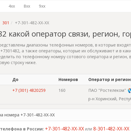
4xx
8xx
9xx
301
+7-301-482-XX-XX
482 какой оператор связи, регион, г
редставлены диапазоны телефонных номеров, в которые входя
+7301482, а также операторы, которые их обслуживают и в каки
делить по телефонному номеру сотового оператора и регион, 
овую строку ниже.
До
Номеров
Оператор и регион
+7 (301) 4820259
160
ПАО "Ростелеком"
р-н Хоринский, Респ
на номера +7-301-482-XX-XX
+7-301-482-XX-XX
8-301-482-XX-XX
телефона в России:
или