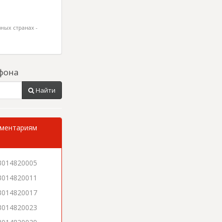
ных странах -
фона
Найти
мментариям
3014820005
3014820011
3014820017
3014820023