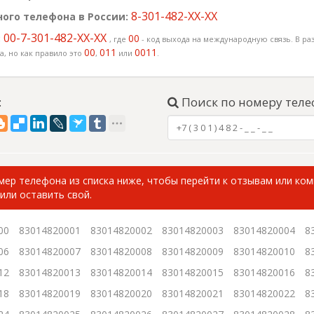
8-301-482-XX-XX
ого телефона в России:
00-7-301-482-XX-XX
:
00
, где
- код выхода на международную связь. В раз
00
011
0011
, но как правило это
,
или
.
:
Поиск по номеру теле
ер телефона из списка ниже, чтобы перейти к отзывам или ко
или оставить свой.
00
83014820001
83014820002
83014820003
83014820004
8
06
83014820007
83014820008
83014820009
83014820010
8
12
83014820013
83014820014
83014820015
83014820016
8
18
83014820019
83014820020
83014820021
83014820022
8