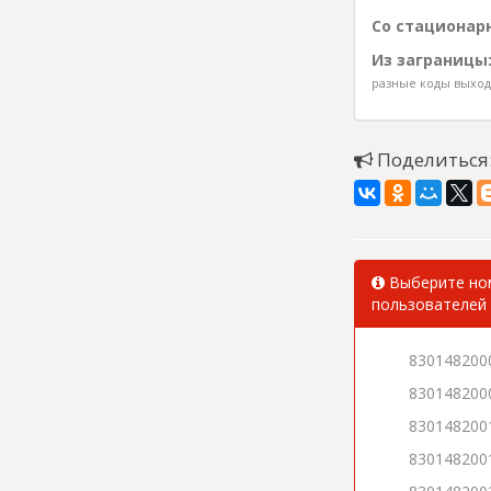
Со стационарн
Из заграницы
разные коды выхода
Поделиться
Выберите ном
пользователей 
830148200
830148200
830148200
830148200