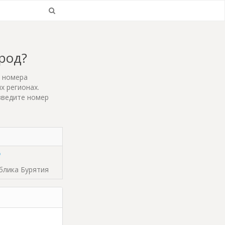
ород?
т номера
х регионах.
введите номер
ублика Бурятия